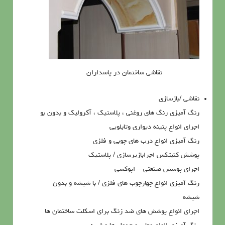
نقاشی ساختمان در پاسداران
نقاشي /بازسازي
رنگ آميزي رنگ هاي روغني ، پلاستيک ، آکروليک و بدون بو
اجراي انواع پتينه ديواري وتابلويي
رنگ آميزي انواع درب هاي چوبي و فلزي
پوشش کنيتکس اجرابازيرسازي / پلاستيک
اجراي پوشش صنعتي – اپوکسي
رنگ آميزي انواع چهارچوب هاي فلزي / با شيشه و بدون
شيشه
اجراي انواع پوشش هاي ضد زنگ براي اسکلت ساختمان ها