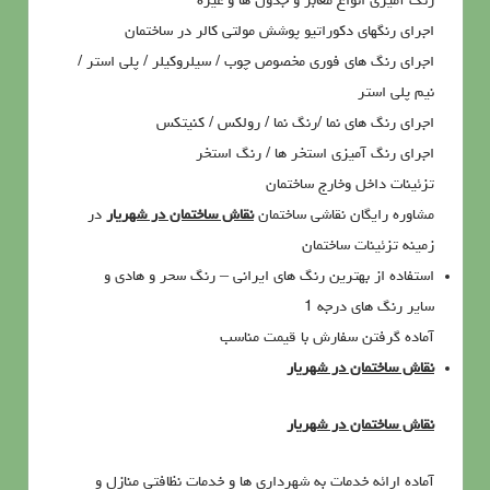
رنگ آميزي انواع معابر و جدول ها و غيره
اجراي رنگهاي دکوراتيو پوشش مولتي کالر در ساختمان
اجراي رنگ هاي فوري مخصوص چوب / سيلروکيلر / پلي استر /
نيم پلي استر
اجراي رنگ هاي نما /رنگ نما / رولکس / کنيتکس
اجراي رنگ آميزي استخر ها / رنگ استخر
تزئينات داخل وخارج ساختمان
مشاوره رايگان نقاشی ساختمان
نقاش ساختمان در شهریار
در
زمينه تزئينات ساختمان
استفاده از بهترين رنگ هاي ايراني – رنگ سحر و هادي و
ساير رنگ هاي درجه 1
آماده گرفتن سفارش با قيمت مناسب
نقاش ساختمان در شهریار
نقاش ساختمان در شهریار
آماده ارائه خدمات به شهرداری ها و خدمات نظافتی منازل و