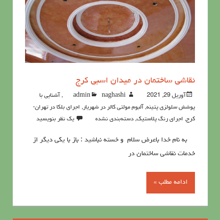
نقاشی ساختمان در میدان اسبی کرج
آوریل 29, 2021
naghashi
admin
,
آشنايي با
پوشش سلولزي پتينه
,
آلبوم مولتی کالر در شهریار
,
اجرای بلکا در تهران-
کرج
,
اجرای رنگ پلاستیک
,
دسته‌بندی نشده
یک نظر بنویسید
به نام خدا باعرض سلام و خسته نباشید : باز با یکی دیگر از
خدمات نقاشی ساختمان در
ادامه مطلب »