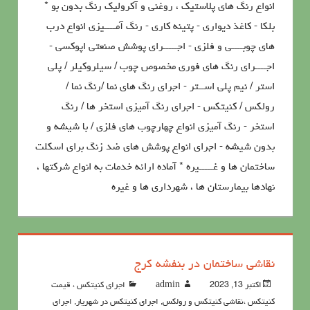
انواع رنگ های پلاستیک ، روغنی و آکرولیک رنگ بدون بو *
بلکا - کاغذ دیواری - پتینه کاری - رنگ آمــــيزي انواع درب
هاي چوبــــي و فلزي - اجـــــراي پوشش صنعتي اپوکسي -
اجــــراي رنگ هاي فوري مخصوص چوب / سيلروکيلر / پلي
استر / نيم پلي اســتر - اجراي رنگ هاي نما /رنگ نما /
رولکس / کنيتکس - اجراي رنگ آميزي استخر ها / رنگ
استخر - رنگ آميزي انواع چهارچوب هاي فلزي / با شيشه و
بدون شيشه - اجراي انواع پوشش هاي ضد زنگ براي اسکلت
ساختمان ها و غـــــیره * آماده ارائه خدمات به انواع شرکتها ،
نهادها بیمارستان ها ، شهرداری ها و غیره
نقاشی ساختمان در بنفشه کرج
اکتبر 13, 2023
admin
اجرای کنیتکس ، قیمت
کنیتکس ،نقاشي كنيتكس و رولكس
,
اجرای کنیتکس در شهریار
,
اجرای