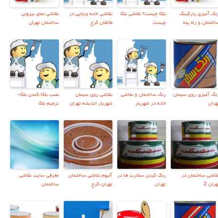
نگ آمیزی پارکینگ
بلکا چیست؟ نقاشی بلکا
نقاشی خانه ویلایی در
نقاشی نمای بیرونی
اختمان و راه پله
چیست
طالقان کرج
ساختمان تهران
نگ آمیزی روی سیمان
رنگ ساختمان و نقاشی
نقاشی روی سیمان
نصب بلکا-کندن بلکا-
هران
خانه در شهریار
شهریار اندیشه تهران
ترمیم بلکا
قاشی ساختمان در
رنگ کردن سفارت ها در
آلبوم نقاشی ساختمان
معرفي سايت نقاشي
هران 2
تهران
تهران-کرج
ساختمان