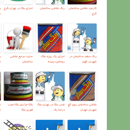
کارمزد نقاشی ساختمان
رنگ نقاشی ساختمان
اجرای بلکا در تهران-کرج
ر
کرج
س
رنگ سقف ساختمان در
اجرای یک روزه بلکا-
سايت مرجع نقاشي
ر
شهریار-کهنز
رومالین-پتینه
ساختمان
ت
نقاشي ساختمان روي گچ
نصب بلکا در تهران-بلکا
بلکا-مزایای بلکا-نصب
ن
شهریار-تهران
درجه یک
فوری بلکا
ت