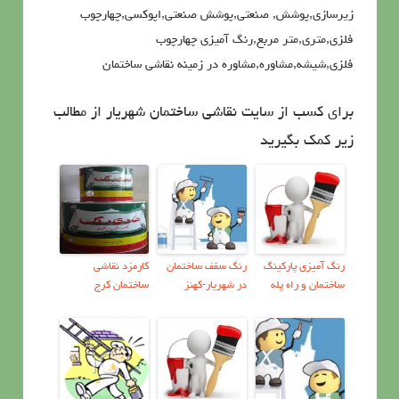
زیرسازی,پوشش, صنعتی,پوشش صنعتی,اپوکسی,چهارچوب
فلزی,متری,متر مربع,رنگ آمیزی چهارچوب
فلزی,شیشه,مشاوره,مشاوره در زمینه نقاشی ساختمان
برای کسب از سایت نقاشی ساختمان شهریار از مطالب
زیر کمک بگیرید
رنگ آمیزی پارکینگ
رنگ سقف ساختمان
کارمزد نقاشی
ساختمان و راه پله
در شهریار-کهنز
ساختمان کرج