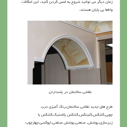
زمان دیگر می توانید شروع به لمس کردن کنید، این امکانات
واقعا بی پایان هستند.
نقاشی ساختمان در پاسداران
طرح های جدید نقاشی ساختمان،رنگ آمیزی درب
چوبی,کنتکس,کنیتکس,کنتکس پلاستیک,کنتکس با
زیرسازی,پوشش, صنعتی,پوشش صنعتی,اپوکسی,چهارچوب