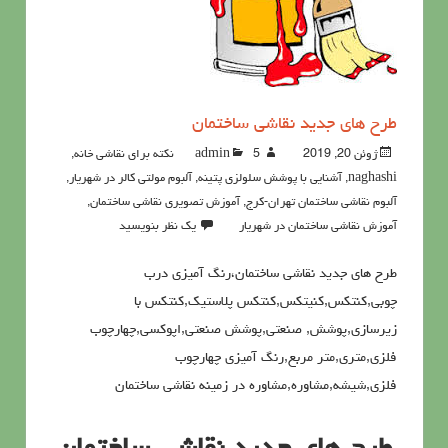
طرح های جدید نقاشی ساختمان
ژوئن 20, 2019
5نکته برای نقاشی خانه
admin
,
naghashi
,
آشنايي با پوشش سلولزي پتينه
,
آلبوم مولتی کالر در شهریار
,
آلبوم نقاشی ساختمان تهران-کرج
,
آموزش تصویری نقاشی ساختمان
,
آموزش نقاشی ساختمان در شهریار
یک نظر بنویسید
طرح های جدید نقاشی ساختمان،رنگ آمیزی درب
چوبی,کنتکس,کنیتکس,کنتکس پلاستیک,کنتکس با
زیرسازی,پوشش, صنعتی,پوشش صنعتی,اپوکسی,چهارچوب
فلزی,متری,متر مربع,رنگ آمیزی چهارچوب
فلزی,شیشه,مشاوره,مشاوره در زمینه نقاشی ساختمان