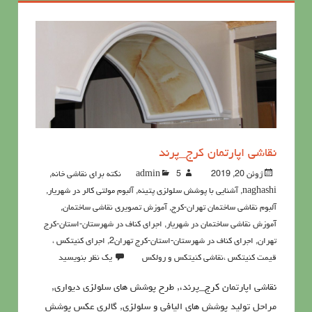
نقاشی اپارتمان کرج_پرند
ژوئن 20, 2019
5نکته برای نقاشی خانه
admin
,
naghashi
,
آشنايي با پوشش سلولزي پتينه
,
آلبوم مولتی کالر در شهریار
,
آلبوم نقاشی ساختمان تهران-کرج
,
آموزش تصویری نقاشی ساختمان
,
آموزش نقاشی ساختمان در شهریار
,
اجرای کناف در شهرستان-استان-کرج
تهران
,
اجرای کناف در شهرستان-استان-کرج تهران2
,
اجرای کنیتکس ،
قیمت کنیتکس ،نقاشي كنيتكس و رولكس
یک نظر بنویسید
نقاشی اپارتمان کرج_پرند،, طرح پوشش های سلولزی دیواری,
مراحل تولید پوشش های الیافی و سلولزی, گالری عکس پوشش