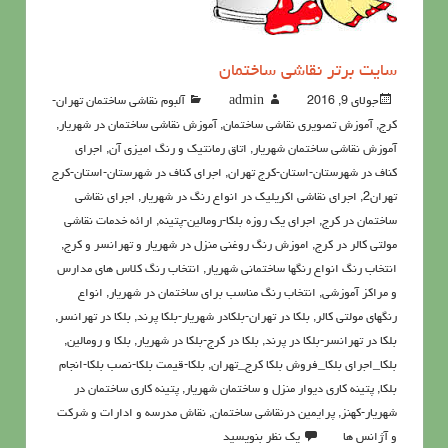
سايت برتر نقاشی ساختمان
جولای 9, 2016
admin
آلبوم نقاشی ساختمان تهران-
کرج
,
آموزش تصویری نقاشی ساختمان
,
آموزش نقاشی ساختمان در شهریار
,
آموزش نقاشی ساختمان شهریار
,
اتاق رمانتیک و رنگ امیزی آن
,
اجرای
کناف در شهرستان-استان-کرج تهران
,
اجرای کناف در شهرستان-استان-کرج
تهران2
,
اجرای نقاشی اکریلیک در انواع رنگ در شهریار
,
اجرای نقاشی
ساختمان در کرج
,
اجرای یک روزه بلکا-رومالین-پتینه
,
ارائه خدمات نقاشی
مولتی کالر در کرج
,
اموزش رنگ روغنی منزل در شهریار و تهرانسر و کرج
,
انتخاب رنگ انواع رنگها ساختمانی شهریار
,
انتخاب رنگ کلاس های مدارس
و مراکز آموزشی
,
انتخاب رنگ مناسب برای ساختمان در شهریار
,
انواع
رنگهای مولتی کالر
,
بلکا در تهران-بلکادر شهریار-بلکا پرند
,
بلکا در تهرانسر
,
بلکا در تهرانسر-بلکا در پرند
,
بلکا در کرج-بلکا در شهریار
,
بلکا و رومالین
,
بلکا_اجرای بلکا_فروش بلکا کرج_تهران
,
بلکا-قیمت بلکا-نصب بلکا-انجام
بلکا
,
پتينه کاري ديوار منزل و ساختمان شهریار
,
پتینه کاری ساختمان در
شهریار-کهنز
,
پرايمين درنقاشي ساختمان
,
نقاش مدرسه و ادارات و شرکت
و آژانس ها
یک نظر بنویسید