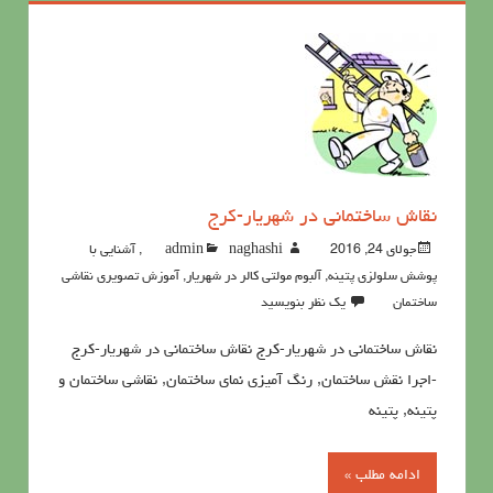
نقاش ساختمانی در شهریار-کرج
جولای 24, 2016
naghashi
admin
,
آشنايي با
پوشش سلولزي پتينه
,
آلبوم مولتی کالر در شهریار
,
آموزش تصویری نقاشی
ساختمان
یک نظر بنویسید
نقاش ساختمانی در شهریار-کرج نقاش ساختمانی در شهریار-کرج
-اجرا نقش ساختمان, رنگ آمیزی نمای ساختمان, نقاشی ساختمان و
پتینه, پتینه
ادامه مطلب »