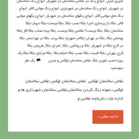
آمیزی منزل
,
انواع رنگ در نقاشی ساختمان در شهریار
,
انواع رنگ ساختمان
در شهریار
,
انواع رنگ ساختمان در شهریاری
,
انواع رنگ مولتی کالر
,
انواع
رنگ های مولتی کالر
,
انواع رنگهای ساختمان در شهریار
,
انواع رنگهای مولتی
کالر
,
بلکا با زیرسازی-اجرا بلکا-نصب بلکا
,
بلکا چیست-بلکا دیوار-بلکا
ساختمان-بلکا
,
بلکا چیست؟ نقاشی بلکا چیست
,
بلکا چیه-نصاب بلکا-کار بلکا-
پوشش بلکا
,
بلکا در تهران-بلکادر شهریار-بلکا پرند
,
بلکا در تهرانسر
,
بلکا
در کرج-بلکا در شهریار
,
بلکا و رومالین
,
بلکا_اجرای بلکا_فروش بلکا
کرج_تهران
,
بلکا-قیمت بلکا-نصب بلکا-انجام بلکا
,
بلکا-مزایای بلکا-بلکا یک
روزه-نصب فوری بلکا
,
نقاش ساختمان لوكس و مدرن
یک نظر
بنویسید
نقاش ساختمان لوكس نقاش ساختمان لوكس نقاش ساختمان
لوكس-,نمونه رنگ کردن ساختمان,نقاشی ساختمان شهرداری ها و
اداره جات-,تاریخچه نقاشی و
ادامه مطلب »