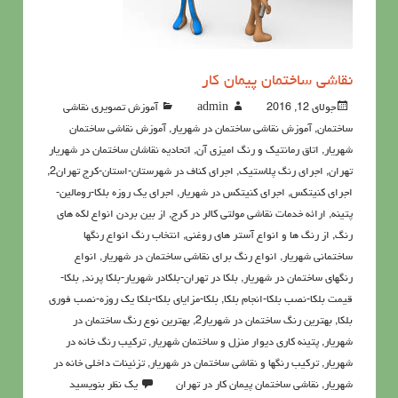
نقاشی ساختمان پيمان کار
جولای 12, 2016
admin
آموزش تصویری نقاشی
ساختمان
,
آموزش نقاشی ساختمان در شهریار
,
آموزش نقاشی ساختمان
شهریار
,
اتاق رمانتیک و رنگ امیزی آن
,
اتحادیه نقاشان ساختمان در شهریار
تهران
,
اجرای رنگ پلاستیک
,
اجرای کناف در شهرستان-استان-کرج تهران2
,
اجرای کنیتکس
,
اجرای کنیتکس در شهریار
,
اجرای یک روزه بلکا-رومالین-
پتینه
,
ارائه خدمات نقاشی مولتی کالر در کرج
,
از بین بردن انواع لکه های
رنگ
,
از رنگ ها و انواع آستر های روغنی
,
انتخاب رنگ انواع رنگها
ساختمانی شهریار
,
انواع رنگ برای نقاشی ساختمان در شهریار
,
انواع
رنگهای ساختمان در شهریار
,
بلکا در تهران-بلکادر شهریار-بلکا پرند
,
بلکا-
قیمت بلکا-نصب بلکا-انجام بلکا
,
بلکا-مزایای بلکا-بلکا یک روزه-نصب فوری
بلکا
,
بهترین رنگ ساختمان در شهریار2
,
بهترین نوع رنگ ساختمان در
شهریار
,
پتينه کاري ديوار منزل و ساختمان شهریار
,
تركيب رنگ خانه در
شهریار
,
ترکیب رنگها و نقاشی ساختمان در شهریار
,
تزئینات داخلی خانه در
شهریار
,
نقاشي ساختمان پيمان کار در تهران
یک نظر بنویسید