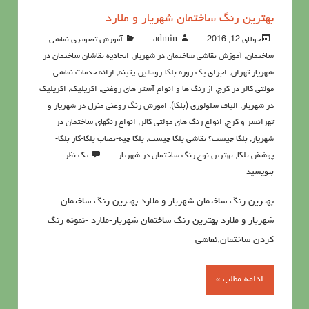
بهترین رنگ ساختمان شهریار و ملارد
جولای 12, 2016
admin
آموزش تصویری نقاشی
ساختمان
,
آموزش نقاشی ساختمان در شهریار
,
اتحادیه نقاشان ساختمان در
شهریار تهران
,
اجرای یک روزه بلکا-رومالین-پتینه
,
ارائه خدمات نقاشی
مولتی کالر در کرج
,
از رنگ ها و انواع آستر های روغنی
,
اکريليک
,
اکريليک
در شهریار
,
الیاف سلولوزی (بلکا)
,
اموزش رنگ روغنی منزل در شهریار و
تهرانسر و کرج
,
انواع رنگ های مولتی کالر
,
انواع رنگهای ساختمان در
شهریار
,
بلکا چیست؟ نقاشی بلکا چیست
,
بلکا چیه-نصاب بلکا-کار بلکا-
پوشش بلکا
,
بهترین نوع رنگ ساختمان در شهریار
یک نظر
بنویسید
بهترین رنگ ساختمان شهریار و ملارد بهترین رنگ ساختمان
شهریار و ملارد بهترین رنگ ساختمان شهریار-ملارد -نمونه رنگ
کردن ساختمان,نقاشی
ادامه مطلب »