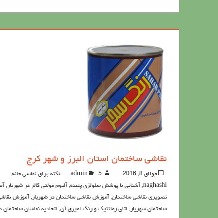
نقاشی ساختمان استان البرز و شهر کرج
جولای 8, 2016
5نکته برای نقاشی خانه
admin
,
naghashi
,
آشنايي با پوشش سلولزي پتينه
,
آلبوم مولتی کالر در شهریار
,
آم
تصویری نقاشی ساختمان
,
آموزش نقاشی ساختمان در شهریار
,
آموزش نقاش
ساختمان شهریار
,
اتاق رمانتیک و رنگ امیزی آن
,
اتحادیه نقاشان ساختمان د