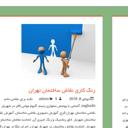
رنگ كاري نقاش ساختمان تهران
جولای 8, 2016
5نکته برای نقاشی خانه
admin
,
رای
naghashi
,
آشنايي با پوشش سلولزي پتينه
,
آلبوم مولتی کالر در شهریار
,
در
نقاشی ساختمان تهران-کرج
,
آموزش تصویری نقاشی ساختمان
,
آموزش نق
رائه
ساختمان شهریار
,
اتاق رمانتیک و رنگ امیزی آن
,
اتحادیه نقاشان ساختمان
وزی
شهریار
,
اتحادیه نقاشان ساختمان در شهریار تهران
,
اجرای بلکا در تهران-ک
ر