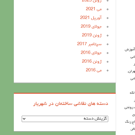
ژوئن 2023
می 2021
آوریل 2021
جولای 2019
ژوئن 2019
سپتامبر 2017
آموزش
جولای 2016
شی
ژوئن 2016
ر
می 2016
هران
,
شی
لکه
دسته های نقاشی ساختمان در شهریار
روغنی
ی
د
اع رنگ
س
لر
,