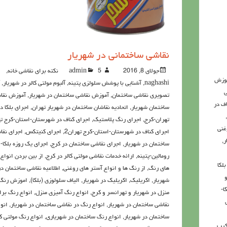
نقاشی ساختمانی در شهریار
جولای 8, 2016
5نکته برای نقاشی خانه
admin
,
وزش
naghashi
,
آشنايي با پوشش سلولزي پتينه
,
آلبوم مولتی کالر در شهریار
,
ی
تصویری نقاشی ساختمان
,
آموزش نقاشی ساختمان در شهریار
,
آموزش نقا
اف در
ساختمان شهریار
,
اتحادیه نقاشان ساختمان در شهریار تهران
,
اجرای بلکا د
,
تهران-کرج
,
اجرای رنگ پلاستیک
,
اجرای کناف در شهرستان-استان-کرج ت
غنی
اجرای کناف در شهرستان-استان-کرج تهران2
,
اجرای کنیتکس
,
اجرای نقا
ر
,
ساختمان در شهریار
,
اجرای نقاشی ساختمان در کرج
,
اجرای یک روزه بلکا-
رومالین-پتینه
,
ارائه خدمات نقاشی مولتی کالر در کرج
,
از بین بردن انواع 
بلکا
های رنگ
,
از رنگ ها و انواع آستر های روغنی
,
اطلاعيه نقاشی ساختمان در
و
شهریار
,
اکريليک
,
اکريليک در شهریار
,
الیاف سلولوزی (بلکا)
,
اموزش رنگ 
ا-
منزل در شهریار و تهرانسر و کرج
,
انواع رنگ آمیزی منزل
,
انواع رنگ برا
نقاشی ساختمان در شهریار
,
انواع رنگ در نقاشی ساختمان در شهریار
,
انو
ساختمان در شهریار
,
انواع رنگ ساختمان در شهریاری
,
انواع رنگ مولتی کا
كيب