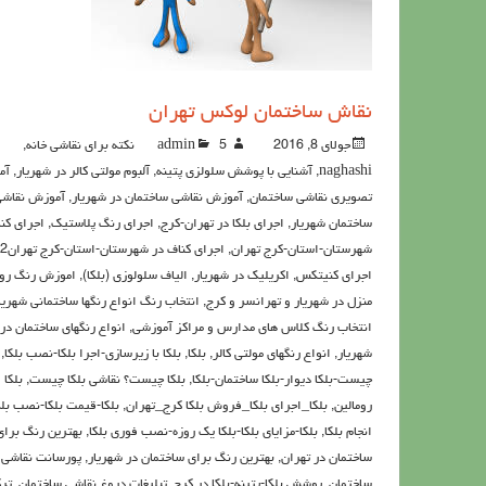
نقاش ساختمان لوكس تهران
جولای 8, 2016
5نکته برای نقاشی خانه
admin
,
naghashi
,
آشنايي با پوشش سلولزي پتينه
,
آلبوم مولتی کالر در شهریار
,
آم
تصویری نقاشی ساختمان
,
آموزش نقاشی ساختمان در شهریار
,
آموزش نقاش
ساختمان شهریار
,
اجرای بلکا در تهران-کرج
,
اجرای رنگ پلاستیک
,
اجرای کن
شهرستان-استان-کرج تهران
,
اجرای کناف در شهرستان-استان-کرج تهران2
اجرای کنیتکس
,
اکريليک در شهریار
,
الیاف سلولوزی (بلکا)
,
اموزش رنگ رو
منزل در شهریار و تهرانسر و کرج
,
انتخاب رنگ انواع رنگها ساختمانی شهریا
انتخاب رنگ کلاس های مدارس و مراکز آموزشی
,
انواع رنگهای ساختمان در
شهریار
,
انواع رنگهای مولتی کالر
,
بلکا
,
بلکا با زیرسازی-اجرا بلکا-نصب بلکا
,
چیست-بلکا دیوار-بلکا ساختمان-بلکا
,
بلکا چیست؟ نقاشی بلکا چیست
,
بلکا 
رومالین
,
بلکا_اجرای بلکا_فروش بلکا کرج_تهران
,
بلکا-قیمت بلکا-نصب بلک
انجام بلکا
,
بلکا-مزایای بلکا-بلکا یک روزه-نصب فوری بلکا
,
بهترین رنگ برای
ساختمان در تهران
,
بهترین رنگ برای ساختمان در شهریار
,
پورسانت نقاشی
ساختمان
,
پوشش بلکا-پتینه-بلکا در کرج
,
تبلیغات دروغ نقاشی ساختمان
,
تر