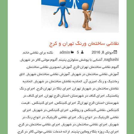
نقاشي ساختمان ورنگ تهران و کرج
جولای 8, 2016
5نکته برای نقاشی خانه
admin
,
naghashi
,
آشنايي با پوشش سلولزي پتينه
,
آلبوم مولتی کالر در شهریار
,
آلبوم نقاشی ساختمان تهران-کرج
,
آموزش تصویری نقاشی ساختمان
,
آموزش نقاشی ساختمان در شهریار
,
آموزش نقاشی ساختمان شهریار
,
اتاق
رمانتیک و رنگ امیزی آن
,
اتحادیه نقاشان ساختمان در شهریار
,
اتحادیه
نقاشان ساختمان در شهریار تهران
,
اجرای بلکا در تهران-کرج
,
اجرای رنگ
پلاستیک
,
اجرای کناف در شهرستان-استان-کرج تهران
,
اجرای کناف در
شهرستان-استان-کرج تهران2
,
اجرای کنیتکس
,
اجرای کنیتکس ، قیمت
کنیتکس ،نقاشي كنيتكس و رولكس
,
اجرای کنیتکس در شهریار
,
اجرای
نقاشی اکریلیک در انواع رنگ
,
اجرای نقاشی اکریلیک در انواع رنگ در
شهریار
,
اجرای نقاشی ساختمان در شهریار
,
اجرای نقاشی ساختمان در کرج
,
اجرای یک روزه بلکا-رومالین-پتینه
,
ارائه خدمات نقاشی مولتی کالر در کرج
,