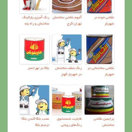
نقاشی خونه در
آلبوم نقاشی ساختمان
رنگ آمیزی پارکینگ
شهریار
تهران-کرج
ساختمان و راه پله
نقاشی ساختمانی در
رنگ سقف ساختمان
بلکا در تهرانسر
شهریار
در شهریار-کهنز
پرايمين نقاشی
قابليت شستشوی
نصب بلکا-کندن بلکا-
ساختمان
رنگ‌هاي روغنی
ترمیم بلکا