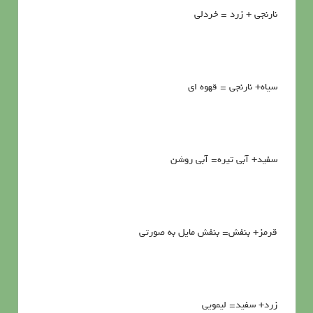
نارنجي + زرد = خردلي
سياه+ نارنجي = قهوه اي
سفيد+ آبي تيره= آبي روشن
قرمز+ بنفش= بنفش مايل به صورتي
زرد+ سفيد= ليمويي