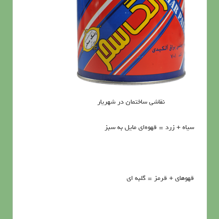
نقاشی ساختمان در شهریار
سياه + زرد = قهوه‌اي مايل به سبز
قهوهاي + قرمز = گلبه اي