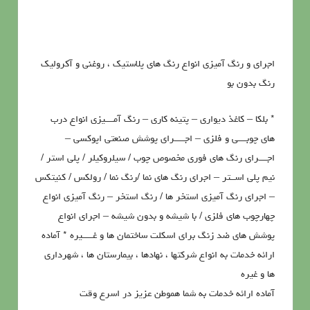
اجرای و رنگ آمیزی انواع رنگ های پلاستیک ، روغنی و آکرولیک
رنگ بدون بو
* بلکا – کاغذ دیواری – پتینه کاری – رنگ آمــــيزي انواع درب
هاي چوبــــي و فلزي – اجـــــراي پوشش صنعتي اپوکسي –
اجــــراي رنگ هاي فوري مخصوص چوب / سيلروکيلر / پلي استر /
نيم پلي اســتر – اجراي رنگ هاي نما /رنگ نما / رولکس / کنيتکس
– اجراي رنگ آميزي استخر ها / رنگ استخر – رنگ آميزي انواع
چهارچوب هاي فلزي / با شيشه و بدون شيشه – اجراي انواع
پوشش هاي ضد زنگ براي اسکلت ساختمان ها و غـــــیره * آماده
ارائه خدمات به انواع شرکتها ، نهادها ، بیمارستان ها ، شهرداری
ها و غیره
آماده ارائه خدمات به شما هموطن عزیز در اسرع وقت