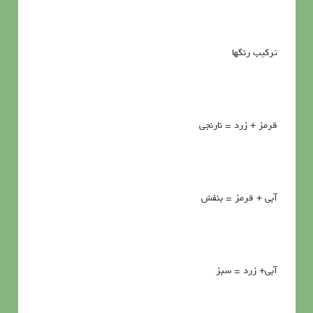
تركيب رنگها
قرمز + زرد = نارنجي
آبي + قرمز = بنفش
آبي+ زرد = سبز