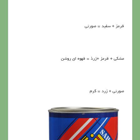
قرمز + سفيد = صورتي
مشكي + قرمز +زرذ = قهوه اي روشن
صورتي + زرد = كرم