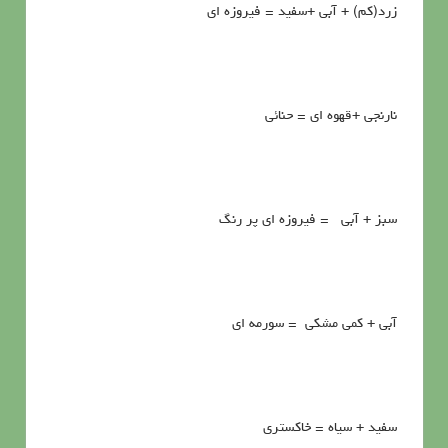
زرد(كم) + آبي +سفيد = فيروزه اي
نارنجي +قهوه اي = حنائي
سبز + آبي = فيروزه اي پر رنگ
آبي + كمي مشكي = سورمه اي
سفيد + سياه = خاكستري