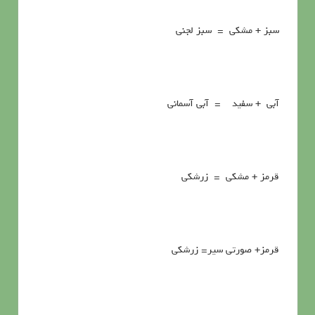
سبز + مشكي = سبز لجني
آبي + سفيد = آبي آسماني
قرمز + مشكي = زرشكي
قرمز+ صورتي سير= زرشکي