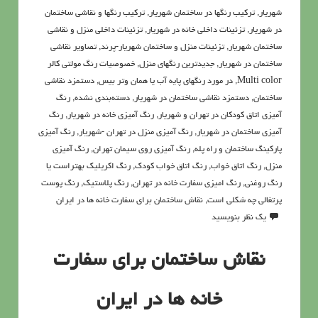
شهریار
,
ترکیب رنگها در ساختمان شهریار
,
ترکیب رنگها و نقاشی ساختمان
در شهریار
,
تزئینات داخلی خانه در شهریار
,
تزئینات داخلی منزل و نقاشی
ساختمان شهریار
,
تزئینات منزل و ساختمان شهریار-پرند
,
تصاویر نقاشی
ساختمان در شهریار
,
جدیدترین رنگهای منزل
,
خصوصيات رنگ مولتي کالر
Multi color
,
در مورد رنگهاي پايه آب يا همان وتر بيس
,
دستمزد نقاشی
ساختمان
,
دستمزد نقاشی ساختمان در شهریار
,
دسته‌بندی نشده
,
رنگ
آميزي اتاق کودکان در تهران و شهریار
,
رنگ آميزي خانه در شهریار
,
رنگ
آميزي ساختمان در شهریار
,
رنگ آميزي منزل در تهران -شهریار
,
رنگ آمیزی
پارکینگ ساختمان و راه پله
,
رنگ آمیزی روی سیمان تهران
,
رنگ آمیزی
منزل
,
رنگ اتاق خواب
,
رنگ اتاق خواب کودک
,
رنگ اكريليك بهتراست يا
رنگ روغني
,
رنگ امیزی سفارت خانه در تهران
,
رنگ پلاستیک
,
رنگ پوست
پرتغالی چه شکلی است
,
نقاش ساختمان برای سفارت خانه ها در ایران
یک نظر بنویسید
نقاش ساختمان برای سفارت
خانه ها در ایران