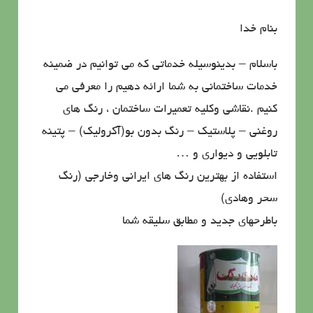
بنام خدا
باسلام – بدینوسیله خدماتی که می توانیم در ضمینه
خدمات ساختمانی به شما ارائه دهیم را معرفی می
کنیم .نقاشی وکلیه تعمیرات ساختمان ، رنگ های
روغنی – پلاستیک – رنگ بدون بو(آکرولیک) – پتینه
تابلویی و دیواری و …
استفاده از بهترین رنگ های ایرانی وخارجی (رنگ
سحر وهادی)
باطرحهای جدید و مطابق سلیقه شما