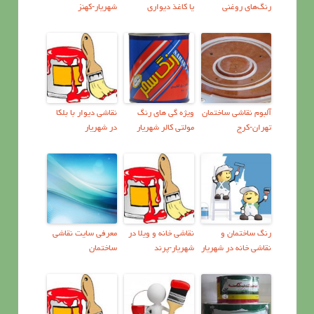
رنگ‌هاي روغنی
يا كاغذ ديواري
شهریار-کهنز
آلبوم نقاشی ساختمان
ویژه گی های رنگ
نقاشی دیوار با بلکا
تهران-کرج
مولتی کالر شهریار
در شهریار
رنگ ساختمان و
نقاشي خانه و ویلا در
معرفي سايت نقاشي
نقاشی خانه در شهریار
شهریار-پرند
ساختمان