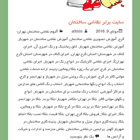
سايت برتر نقاشی ساختمان
جولای 9, 2016
admin
آلبوم نقاشی ساختمان تهران-
کرج
,
آموزش تصویری نقاشی ساختمان
,
آموزش نقاشی ساختمان در شهریار
,
آموزش نقاشی ساختمان شهریار
,
اتاق رمانتیک و رنگ امیزی آن
,
اجرای
کناف در شهرستان-استان-کرج تهران
,
اجرای کناف در شهرستان-استان-کرج
تهران2
,
اجرای نقاشی اکریلیک در انواع رنگ در شهریار
,
اجرای نقاشی
ساختمان در کرج
,
اجرای یک روزه بلکا-رومالین-پتینه
,
ارائه خدمات نقاشی
مولتی کالر در کرج
,
اموزش رنگ روغنی منزل در شهریار و تهرانسر و کرج
,
انتخاب رنگ انواع رنگها ساختمانی شهریار
,
انتخاب رنگ کلاس های مدارس
و مراکز آموزشی
,
انتخاب رنگ مناسب برای ساختمان در شهریار
,
انواع
رنگهای مولتی کالر
,
بلکا در تهران-بلکادر شهریار-بلکا پرند
,
بلکا در تهرانسر
,
بلکا در تهرانسر-بلکا در پرند
,
بلکا در کرج-بلکا در شهریار
,
بلکا و رومالین
,
بلکا_اجرای بلکا_فروش بلکا کرج_تهران
,
بلکا-قیمت بلکا-نصب بلکا-انجام
بلکا
,
پتينه کاري ديوار منزل و ساختمان شهریار
,
پتینه کاری ساختمان در
شهریار-کهنز
,
پرايمين درنقاشي ساختمان
,
نقاش مدرسه و ادارات و شرکت
و آژانس ها
یک نظر بنویسید