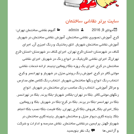
سايت برتر نقاشی ساختمان
جولای 9, 2016
admin
آلبوم نقاشی ساختمان تهران-
کرج
,
آموزش تصویری نقاشی ساختمان
,
آموزش نقاشی ساختمان در شهریار
,
آموزش نقاشی ساختمان شهریار
,
اتاق رمانتیک و رنگ امیزی آن
,
اجرای
کناف در شهرستان-استان-کرج تهران
,
اجرای کناف در شهرستان-استان-کرج
تهران2
,
اجرای نقاشی اکریلیک در انواع رنگ در شهریار
,
اجرای نقاشی
ساختمان در کرج
,
اجرای یک روزه بلکا-رومالین-پتینه
,
ارائه خدمات نقاشی
مولتی کالر در کرج
,
اموزش رنگ روغنی منزل در شهریار و تهرانسر و کرج
,
انتخاب رنگ انواع رنگها ساختمانی شهریار
,
انتخاب رنگ کلاس های مدارس
و مراکز آموزشی
,
انتخاب رنگ مناسب برای ساختمان در شهریار
,
انواع
رنگهای مولتی کالر
,
بلکا در تهران-بلکادر شهریار-بلکا پرند
,
بلکا در تهرانسر
,
بلکا در تهرانسر-بلکا در پرند
,
بلکا در کرج-بلکا در شهریار
,
بلکا و رومالین
,
بلکا_اجرای بلکا_فروش بلکا کرج_تهران
,
بلکا-قیمت بلکا-نصب بلکا-انجام
بلکا
,
پتينه کاري ديوار منزل و ساختمان شهریار
,
پتینه کاری ساختمان در
شهریار-کهنز
,
پرايمين درنقاشي ساختمان
,
نقاش مدرسه و ادارات و شرکت
و آژانس ها
یک نظر بنویسید