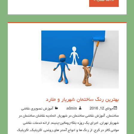
ادامه مطلب »
بهترین رنگ ساختمان شهریار و ملارد
جولای 12, 2016
admin
آموزش تصویری نقاشی
ساختمان
,
آموزش نقاشی ساختمان در شهریار
,
اتحادیه نقاشان ساختمان در
شهریار تهران
,
اجرای یک روزه بلکا-رومالین-پتینه
,
ارائه خدمات نقاشی
مولتی کالر در کرج
,
از رنگ ها و انواع آستر های روغنی
,
اکريليک
,
اکريليک