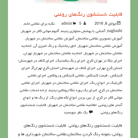
قابليت شستشوی رنگ‌هاي روغنی
جولای 8, 2016
5نکته برای نقاشی خانه
admin
,
naghashi
,
آشنايي با پوشش سلولزي پتينه
,
آلبوم مولتی کالر در شهریار
,
آموزش تصویری نقاشی ساختمان
,
آموزش نقاشی ساختمان در شهریار
,
آموزش نقاشی ساختمان شهریار
,
اتاق رمانتیک و رنگ امیزی آن
,
اتحادیه
نقاشان ساختمان در شهریار
,
اتحادیه نقاشان ساختمان در شهریار تهران
,
اجرای بلکا در تهران-کرج
,
اجرای رنگ پلاستیک
,
اجرای کناف در شهرستان-
استان-کرج تهران
,
اجرای کناف در شهرستان-استان-کرج تهران2
,
اجرای
کنیتکس ، قیمت کنیتکس ،نقاشي كنيتكس و رولكس
,
اجرای نقاشی
اکریلیک در انواع رنگ
,
اجرای نقاشی ساختمان در شهریار
,
اجرای نقاشی
ساختمان در کرج
,
اجرای یک روزه بلکا-رومالین-پتینه
,
ارائه خدمات نقاشی
مولتی کالر در کرج
,
از بین بردن انواع لکه های رنگ
,
از رنگ ها و انواع
آستر های روغنی
,
اطلاعيه نقاشی ساختمان در شهریار
,
قابليت شستشوي
رنگ‌هاي روغني
یک نظر بنویسید
قابليت شستشوی رنگ‌هاي روغنی قابليت شستشوی رنگ‌هاي
روغنی-,نمونه رنگ کردن ساختمان,نقاشی ساختمان شهرداری ها و