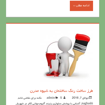
ادامه مطلب »
طرز ساخت رنگ ساختمان به شیوه مدرن
جولای 7, 2016
5نکته برای نقاشی خانه
admin
,
naghashi
,
آشنايي با پوشش سلولزي پتينه
,
آلبوم مولتی کالر در شهریار
,