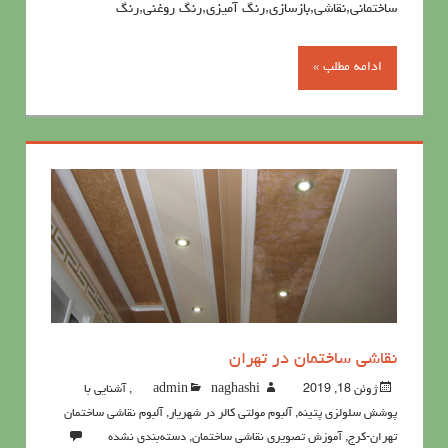
ساختمانی,نقاشی,بازسازی,رنگ آمیزی,رنگ روغنی,رنگ
ادامه مطلب »
نقاشي ساختمان در تهران
ژوئن 18, 2019
naghashi
admin
,
آشنايي با
پوشش سلولزي پتينه
,
آلبوم مولتی کالر در شهریار
,
آلبوم نقاشی ساختمان
تهران-کرج
,
آموزش تصویری نقاشی ساختمان
,
دسته‌بندی نشده