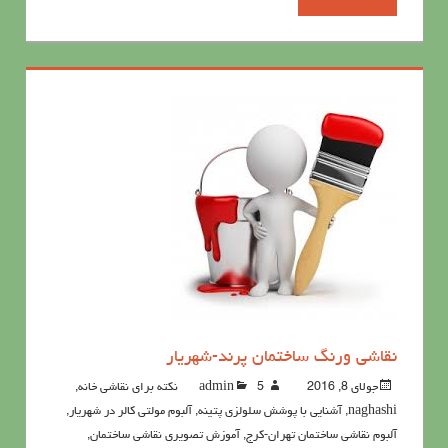
نقاشی ورنگ ساختمان پرند-شهریار
جولای 8, 2016
5نکته برای نقاشی خانه
admin
,
naghashi
,
آشنايي با پوشش سلولزي پتينه
,
آلبوم مولتی کالر در شهریار
,
آلبوم نقاشی ساختمان تهران-کرج
,
آموزش تصویری نقاشی ساختمان
,