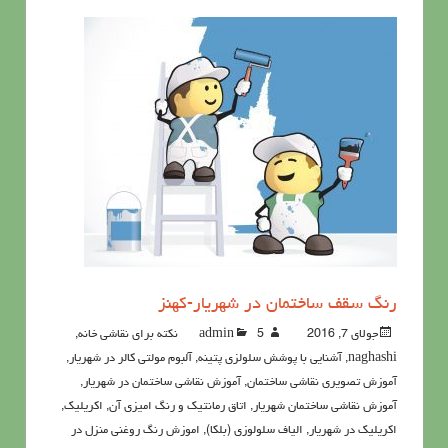
رنگ سقف ساختمان در شهریار-کهنز
جولای 7, 2016
5نکته برای نقاشی خانه
admin
,
naghashi
,
آشنايي با پوشش سلولزي پتينه
,
آلبوم مولتی کالر در شهریار
,
آموزش تصویری نقاشی ساختمان
,
آموزش نقاشی ساختمان در شهریار
,
آموزش نقاشی ساختمان شهریار
,
اتاق رمانتیک و رنگ امیزی آن
,
اکريليک
,
اکريليک در شهریار
,
الیاف سلولوزی (بلکا)
,
اموزش رنگ روغنی منزل در