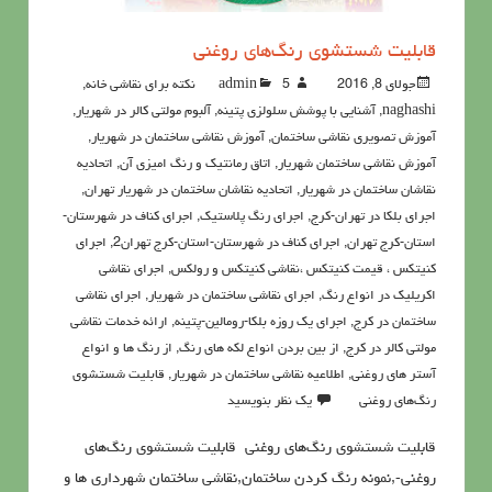
قابليت شستشوی رنگ‌هاي روغنی
جولای 8, 2016
5نکته برای نقاشی خانه
admin
,
naghashi
,
آشنايي با پوشش سلولزي پتينه
,
آلبوم مولتی کالر در شهریار
,
آموزش تصویری نقاشی ساختمان
,
آموزش نقاشی ساختمان در شهریار
,
آموزش نقاشی ساختمان شهریار
,
اتاق رمانتیک و رنگ امیزی آن
,
اتحادیه
نقاشان ساختمان در شهریار
,
اتحادیه نقاشان ساختمان در شهریار تهران
,
اجرای بلکا در تهران-کرج
,
اجرای رنگ پلاستیک
,
اجرای کناف در شهرستان-
استان-کرج تهران
,
اجرای کناف در شهرستان-استان-کرج تهران2
,
اجرای
کنیتکس ، قیمت کنیتکس ،نقاشي كنيتكس و رولكس
,
اجرای نقاشی
اکریلیک در انواع رنگ
,
اجرای نقاشی ساختمان در شهریار
,
اجرای نقاشی
ساختمان در کرج
,
اجرای یک روزه بلکا-رومالین-پتینه
,
ارائه خدمات نقاشی
مولتی کالر در کرج
,
از بین بردن انواع لکه های رنگ
,
از رنگ ها و انواع
آستر های روغنی
,
اطلاعيه نقاشی ساختمان در شهریار
,
قابليت شستشوي
رنگ‌هاي روغني
یک نظر بنویسید
قابليت شستشوی رنگ‌هاي روغنی قابليت شستشوی رنگ‌هاي
روغنی-,نمونه رنگ کردن ساختمان,نقاشی ساختمان شهرداری ها و