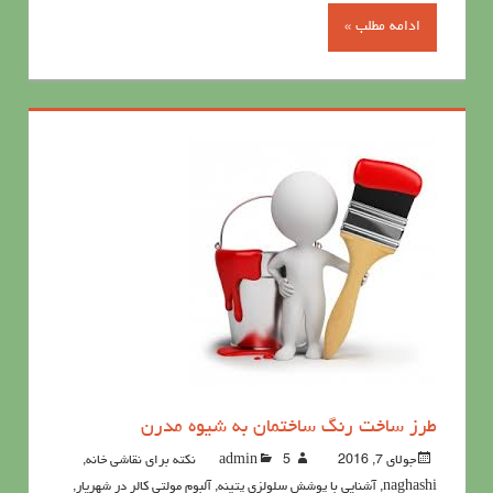
ادامه مطلب »
طرز ساخت رنگ ساختمان به شیوه مدرن
جولای 7, 2016
5نکته برای نقاشی خانه
admin
,
naghashi
,
آشنايي با پوشش سلولزي پتينه
,
آلبوم مولتی کالر در شهریار
,