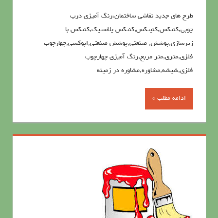
طرح های جدید نقاشی ساختمان،رنگ آمیزی درب
چوبی,کنتکس,کنیتکس,کنتکس پلاستیک,کنتکس با
زیرسازی,پوشش, صنعتی,پوشش صنعتی,اپوکسی,چهارچوب
فلزی,متری,متر مربع,رنگ آمیزی چهارچوب
فلزی,شیشه,مشاوره,مشاوره در زمینه
ادامه مطلب »