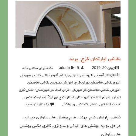
نقاشی اپارتمان کرج_پرند
ژوئن 20, 2019
5نکته برای نقاشی خانه
admin
,
naghashi
,
آشنايي با پوشش سلولزي پتينه
,
آلبوم مولتی کالر در شهریار
,
آلبوم نقاشی ساختمان تهران-کرج
,
آموزش تصویری نقاشی ساختمان
,
آموزش نقاشی ساختمان در شهریار
,
اجرای کناف در شهرستان-استان-کرج
تهران
,
اجرای کناف در شهرستان-استان-کرج تهران2
,
اجرای کنیتکس ،
قیمت کنیتکس ،نقاشي كنيتكس و رولكس
یک نظر بنویسید
نقاشی اپارتمان کرج_پرند،, طرح پوشش های سلولزی دیواری,
مراحل تولید پوشش های الیافی و سلولزی, گالری عکس پوشش
های سلولزی