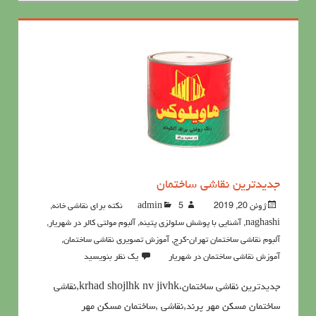
جدیدترین نقاشی ساختمان
ژوئن 20, 2019
5نکته برای نقاشی خانه
admin
,
naghashi
,
آشنايي با پوشش سلولزي پتينه
,
آلبوم مولتی کالر در شهریار
,
آلبوم نقاشی ساختمان تهران-کرج
,
آموزش تصویری نقاشی ساختمان
,
آموزش نقاشی ساختمان در شهریار
یک نظر بنویسید
جدیدترین نقاشی ساختمان،krhad shojlhk nv jivhk,نقاشی
ساختمان مسکن مهر پرند,نقاشی ,ساختمان مسکن مهر