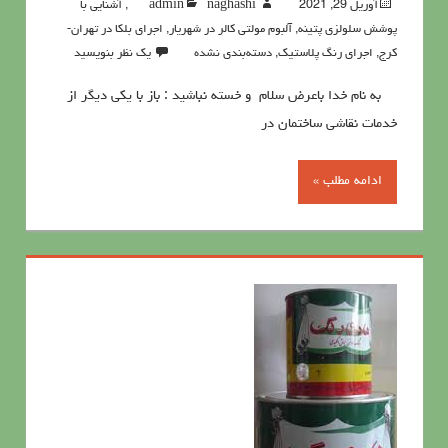
آوریل 29, 2021
naghashi
admin
,
آشنايي با
پوشش سلولزي پتينه
,
آلبوم مولتی کالر در شهریار
,
اجرای بلکا در تهران-
کرج
,
اجرای رنگ پلاستیک
,
دسته‌بندی نشده
یک نظر بنویسید
به نام خدا باعرض سلام و خسته نباشید : باز با یکی دیگر از
خدمات نقاشی ساختمان در
ادامه مطلب »