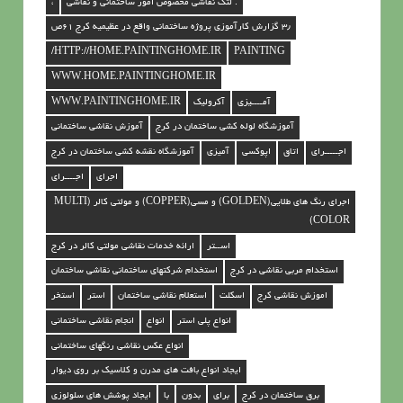
. لتک نقاشی مخصوص امور ساختمانی و نقاشی
،
۳٫ گزارش کارآموزی پروژه ساختمانی واقع در عظیمیه کرج ۶۱ص
HTTP://HOME.PAINTINGHOME.IR/
PAINTING
WWW.HOME.PAINTINGHOME.IR
آمــــیزی
آکرولیک
WWW.PAINTINGHOME.IR
آموزشگاه لوله کشی ساختمان در کرج
آموزش نقاشی ساختمانی
اجـــــرای
اتاق
اپوکسی
آمیزی
آموزشگاه نقشه کشی ساختمان در کرج
اجرای
اجــــرای
اجرای رنگ های طلایی(GOLDEN) و مسی(COPPER) و مولتی کالر (MULTI
COLOR)
اســتر
ارائه خدمات نقاشی مولتی کالر در کرج
استخدام مربی نقاشی در کرج
استخدام شرکتهای ساختمانی نقاشی ساختمان
اموزش نقاشی کرج
اسکلت
استعلام نقاشی ساختمان
استر
استخر
انواع پلی استر
انواع
انجام نقاشی ساختمانی
انواع عکس نقاشی رنگهای ساختمانی
ایجاد انواع بافت های مدرن و کلاسیک بر روی دیوار
برق ساختمان در کرج
برای
بدون
با
ایجاد پوشش های سلولوزی