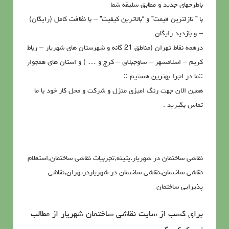
باطرحهای جدید و مطابق سلیقه شما
با ” نازلترین قیمت” و “بالاترین کیفیت” – با نظافت کامل (رایگان)
– و بازدید رایگان
درهمه نقاط تهران (مناطق 21 گانه و شهرستان های شهریار – رباط
کریم – اسلامشهر – ساوجبلاق – کرج و … ) و استان های همجوار
::ما در اجرا بهترین هستیم ::
همین الان جهت رنگ امیزی منزل و شرکت و محل کار خود با ما
تماس بگیرید .
نقاشی ساختمان در شهریار.پتینه,تجربیات نقاشی ساختمان,استعلام
نقاشی ساختمان,نقاشی ساختمان در شهریاردرتهران,نقاشی
پذیرایی ساختمان
برای کسب از سایت نقاشی ساختمان شهریار از مطالب