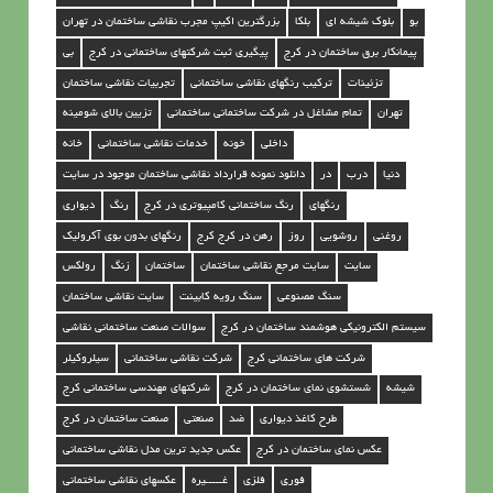
بو
بلوک شیشه ای
بلکا
بزرگترین اکیپ مجرب نقاشی ساختمان در تهران
پیمانکار برق ساختمان در کرج
پیگیری ثبت شرکتهای ساختمانی در کرج
بی
تزئینات
ترکیب رنگهای نقاشی ساختمانی
تجربیات نقاشی ساختمان
تهران
تمام مشاغل در شرکت ساختمانی ساختمانی
تزیین بالای شومینه
داخلی
خونه
خدمات نقاشی ساختمانی
خانه
دنیا
درب
در
دانلود نمونه قرارداد نقاشی ساختمان موجود در سایت
رنگهای
رنگ ساختمانی کامپیوتری در کرج
رنگ
دیواری‎
روغنی
روشویی
روز
رهن در کرج کرج
رنگهای بدون بوی آکرولیک
سایت
سايت مرجع نقاشي ساختمان
ساختمان
زنگ
رولکس
سنگ مصنوعی
سنگ رویه کابینت
سایت نقاشی ساختمان
سیستم الکترونیکی هوشمند ساختمان در کرج
سوالات صنعت ساختمانی نقاشی
شرکت های ساختمانی کرج
شرکت نقاشی ساختمانی
سیلروکیلر
شیشه
شستشوی نمای ساختمان در کرج
شرکتهای مهندسی ساختمانی کرج
طرح کاغذ دیواری
ضد
صنعتی
صنعت ساختمان در کرج
عکس نمای ساختمان در کرج
عکس جدید ترین مدل نقاشی ساختمانی
فوری
فلزی
غـــــیره
عکسهای نقاشی ساختمانی