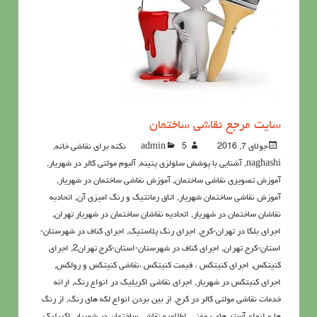
سايت مرجع نقاشي ساختمان
جولای 7, 2016
5نکته برای نقاشی خانه
admin
,
naghashi
,
آشنايي با پوشش سلولزي پتينه
,
آلبوم مولتی کالر در شهریار
,
آموزش تصویری نقاشی ساختمان
,
آموزش نقاشی ساختمان در شهریار
,
آموزش نقاشی ساختمان شهریار
,
اتاق رمانتیک و رنگ امیزی آن
,
اتحادیه
نقاشان ساختمان در شهریار
,
اتحادیه نقاشان ساختمان در شهریار تهران
,
اجرای بلکا در تهران-کرج
,
اجرای رنگ پلاستیک
,
اجرای کناف در شهرستان-
استان-کرج تهران
,
اجرای کناف در شهرستان-استان-کرج تهران2
,
اجرای
کنیتکس
,
اجرای کنیتکس ، قیمت کنیتکس ،نقاشي كنيتكس و رولكس
,
اجرای کنیتکس در شهریار
,
اجرای نقاشی اکریلیک در انواع رنگ
,
ارائه
خدمات نقاشی مولتی کالر در کرج
,
از بین بردن انواع لکه های رنگ
,
از رنگ
ها و انواع آستر های روغنی
,
اطلاعيه نقاشی ساختمان در شهریار
,
اکريليک
,